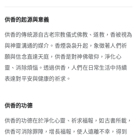
供香的起源與意義
供香的傳統源自古老宗教儀式
佛教、道教，香
被視為
與神靈溝通的媒介。
香煙袅袅升起，象徵著人們祈
願與信念直達天庭，
供香是對神佛敬仰，淨化心
靈、消除煩惱。
透過供香，人們在日常生活中
持續
表達對平安與健康的祈求。
供香的功德
供香的功德在於淨化心靈、祈求福報，
如古書所載，
供香可消除罪障，
增長福報，使人遠離不幸，
得到