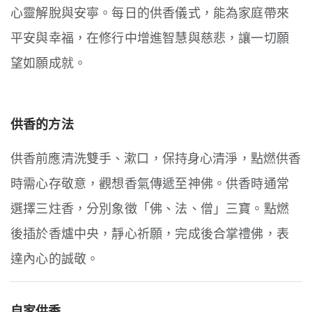
心靈解脫與安寧。
每日的供香儀式，
能為家庭帶來
平安與幸福，
在修行中增進智慧與慈悲，
讓一切願
望如願成就。
供香的方法
供香前應清洗雙手、漱口，保持身心清淨，
點燃供香
時需心存敬意，
觀想香氣傳遞至神佛。
供香時通常
選擇三炷香，
分別象徵「佛、法、僧」三寶。
點燃
後插於香爐中央，
靜心祈願，完成後合掌禮佛，表
達內心的誠敬。
自家供香