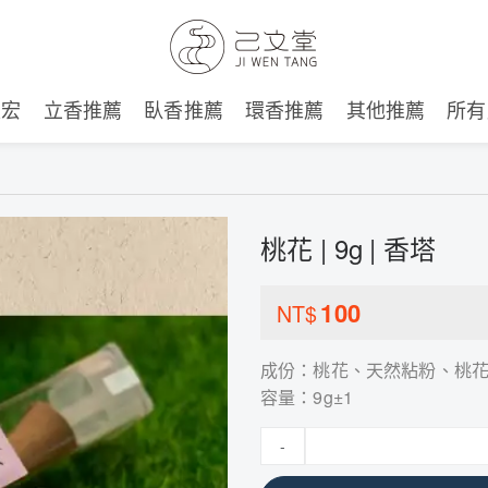
建宏
立香推薦
臥香推薦
環香推薦
其他推薦
所有
桃花 | 9g | 香塔
100
NT$
成份：桃花、天然粘粉、桃
容量：9g±1
-