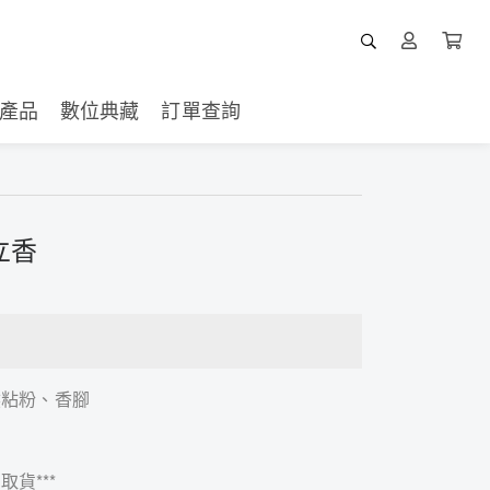
產品
數位典藏
訂單查詢
 立香
然粘粉、香腳
取貨***