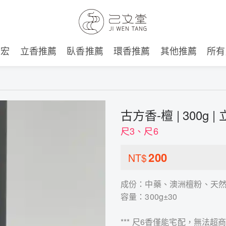
建宏
立香推薦
臥香推薦
環香推薦
其他推薦
所有
古方香-檀 | 300g |
尺3、尺6
200
NT$
成份：中藥、澳洲檀粉、天
容量：300g±30
*** 尺6香僅能宅配，無法超商