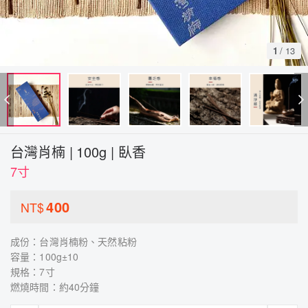
1
/
13
台灣肖楠 | 100g | 臥香
7寸
400
NT$
成份：台灣肖楠粉、天然粘粉
容量：100g±10
規格：7寸
燃燒時間：約40分鐘