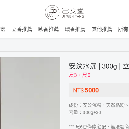
建宏
立香推薦
臥香推薦
環香推薦
其他推薦
所有
安汶水沉 | 300g | 
尺3、尺6
5000
NT$
成份：安汶沉粉、天然粘粉
容量：300g±30
*** 尺6香僅能宅配，無法超商