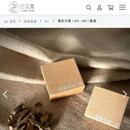
惠安沉香 | 2H、4H | 盤香
首頁
環香推薦
2H