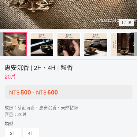
1
/
15
惠安沉香 | 2H、4H | 盤香
20片
500
-
600
NT$
NT$
成份：芽莊沉香、惠安沉香、天然粘粉
容量：20片
類型
2H
4H