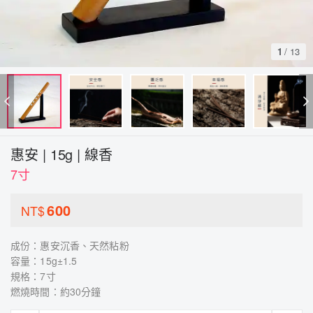
1
/
13
惠安 | 15g | 線香
7寸
600
NT$
成份：惠安沉香、天然粘粉
容量：15g±1.5
規格：7寸
燃燒時間：約30分鐘