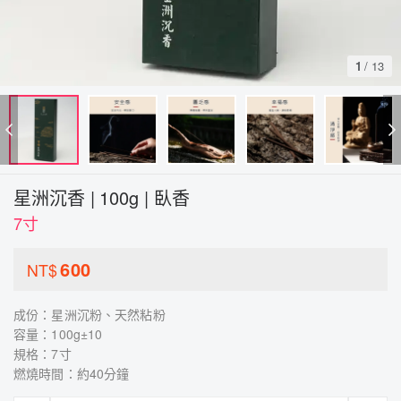
1
/
13
星洲沉香 | 100g | 臥香
7寸
600
NT$
成份：星洲沉粉、天然粘粉
容量：100g±10
規格：7寸
燃燒時間：約40分鐘