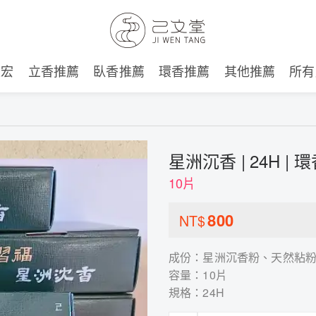
建宏
立香推薦
臥香推薦
環香推薦
其他推薦
所有
星洲沉香 | 24H | 
10片
800
NT$
成份：星洲沉香粉、天然粘
容量：10片
規格：24H