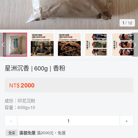
1
/
12
星洲沉香 | 600g | 香粉
2000
NT$
成份：印尼沉粉
容量：600g±10
-
+
滿額免運
滿2000元，免運
全店