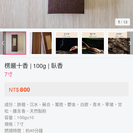
1
/
13
楞嚴十香 | 100g | 臥香
7寸
800
NT$
成份：旃檀、沉水、蘇合、薰陸、鬱金、白膠、青木、零陵、甘
松、雞舌香、天然黏粉
容量：100g±10
規格：7寸
燃燒時間：約40分鐘