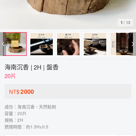
1
/
13
海南沉香 | 2H | 盤香
20片
2000
NT$
成份：海南沉香、天然粘粉
容量：20片
規格：2H
燃燒時間：約1.5H±0.5