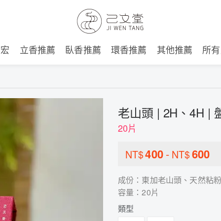
建宏
立香推薦
臥香推薦
環香推薦
其他推薦
所有
老山頭 | 2H、4H |
20片
400
-
600
NT$
NT$
成份：東加老山頭、天然粘
容量：20片
類型