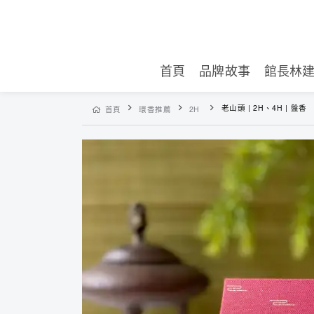
首頁
品牌故事
館長林
老山頭 | 2H、4H | 盤香
首頁
環香推薦
2H