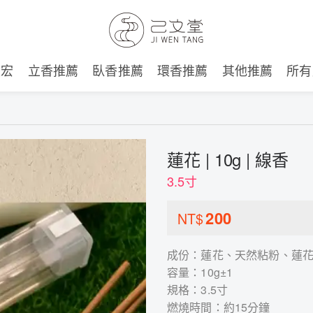
建宏
立香推薦
臥香推薦
環香推薦
其他推薦
所有
蓮花 | 10g | 線香
3.5寸
200
NT$
成份：蓮花、天然粘粉、蓮
容量：10g±1
規格：3.5寸
燃燒時間：約15分鐘